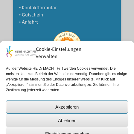
• Kontaktformular
• Gutschein
• Anfahrt
Cookie-Einstellungen
verwalten
LRS-Therapeutin (IFLW)
Auf der Website HEiDi MACHT FiT! werden Cookies verwendet. Die
Prüfnummer LRS-444-PR-22317
meisten sind zum Betrieb der Webseite notwendig. Daneben gibt es einige
wenige für die Messung des Erfolges unserer Website. Mit Klick auf
Datenschutz:
„Akzeptieren“ stimmen Sie der Datenverarbeitung zu. Sie können Ihre
Zustimmung jederzeit widerrufen.
• Impressum
• Datenschutzerklärung
Akzeptieren
Ablehnen
Einstellungen ansehen