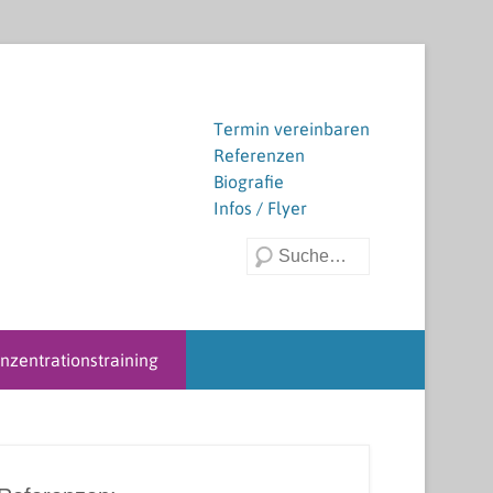
ei schulischen Problemen, Verhaltensauffälligkeiten
nderen Themen, die sie beschäftigen.
Termin vereinbaren
Referenzen
Biografie
Infos / Flyer
Suchen
nzentrationstraining