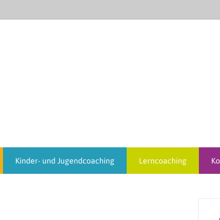
Ich hole Sie und Ihr Kind dort ab, wo sie gerade stehen: b
HEiDi MACHT FiT!
(Konzentrationsschwierigkeiten, LRS, ADHS) und vielen a
Kinder- und Jugendcoaching
Lerncoaching
Ko